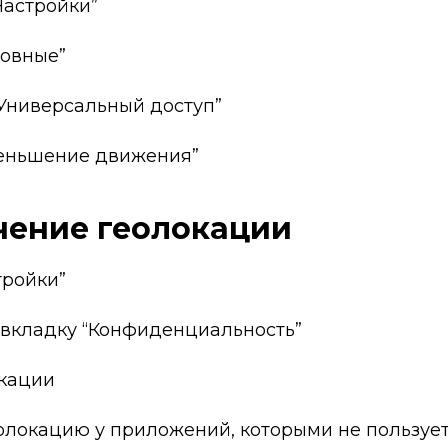
“Настройки”
новные”
“Универсальный доступ”
меньшение движения”
чение геолокации
тройки”
о вкладку “Конфиденциальность”
окации
еолокацию у приложений, которыми не пользуе