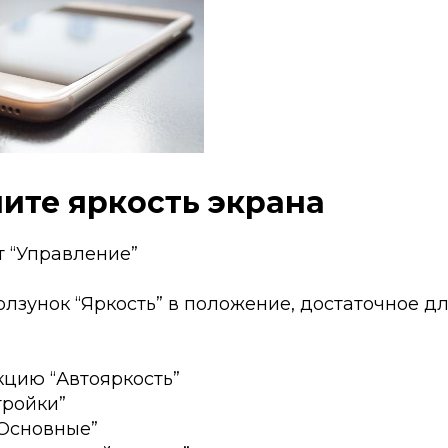
шите яркость экрана
кт “Управление”
олзунок “Яркость” в положение, достаточное д
цию “Автояркость”
тройки”
“Основные”