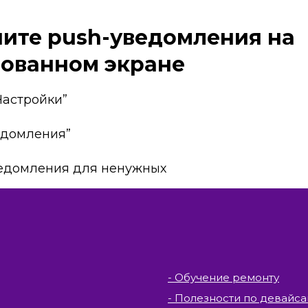
чите push-уведомления на
ованном экране
“Настройки”
едомления”
ведомления для ненужных
- Обучение ремонту
- Полезности по девайс