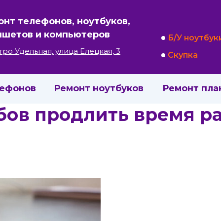
онт телефонов, ноутбуков,
ншетов и компьютеров
Б/У ноутбук
тро Удельная, улица Елецкая, 3
Скупка
лефонов
Ремонт ноутбуков
Ремонт пла
собов продлить время р