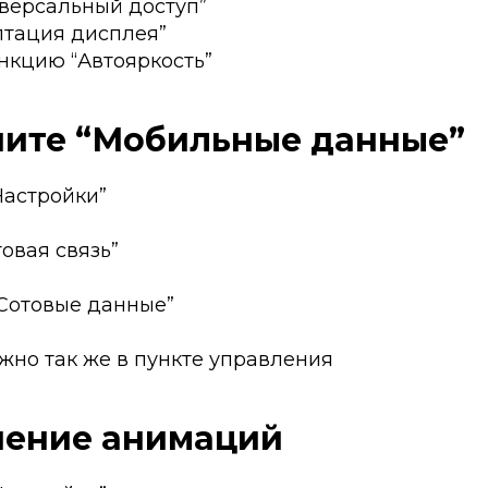
иверсальный доступ”
птация дисплея”
нкцию “Автояркость”
чите “Мобильные данные”
“Настройки”
товая связь”
“Сотовые данные”
жно так же в пункте управления
чение анимаций